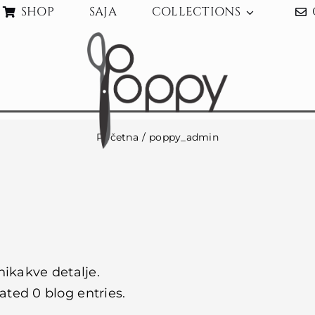
SHOP
SAJA
COLLECTIONS
Početna
poppy_admin
nikakve detalje.
ted 0 blog entries.