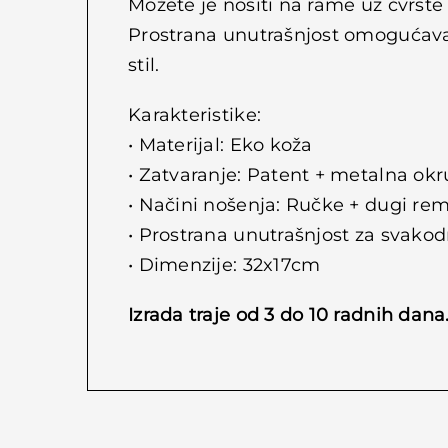
Možete je nositi na rame uz čvrste 
Prostrana unutrašnjost omogućava l
stil.
Karakteristike:
• Materijal: Eko koža
• Zatvaranje: Patent + metalna ok
• Načini nošenja: Ručke + dugi re
• Prostrana unutrašnjost za svako
• Dimenzije: 32x17cm
Izrada traje od 3 do 10 radnih dana