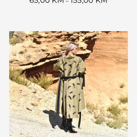
65,00
KM
155,00
KM
–
cijena:
od
65,00 KM
do
155,00 KM