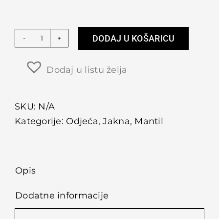
DODAJ U KOŠARICU
Kratki
trench
Dodaj u listu želja
coat
količina
SKU:
N/A
Kategorije:
Odjeća
,
Jakna
,
Mantil
Opis
Dodatne informacije