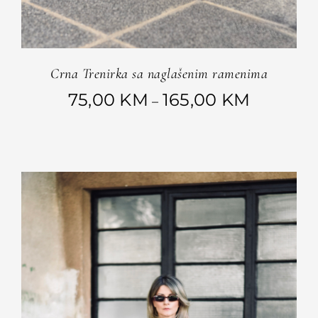
Crna Trenirka sa naglašenim ramenima
Raspon
75,00
KM
165,00
KM
–
cijena:
od
75,00 KM
do
165,00 KM