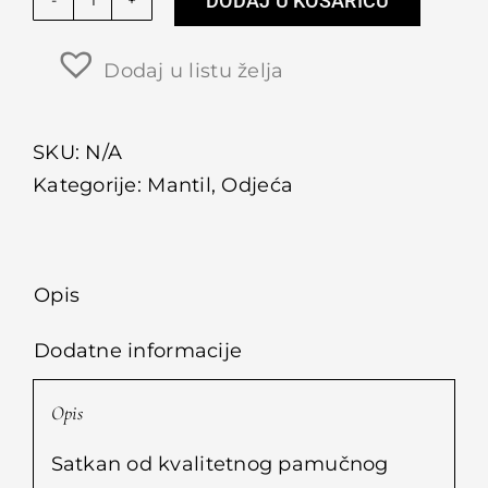
DODAJ U KOŠARICU
Oslikani
mantil
Dodaj u listu želja
količina
SKU:
N/A
Kategorije:
Mantil
,
Odjeća
Opis
Dodatne informacije
Opis
Satkan od kvalitetnog pamučnog