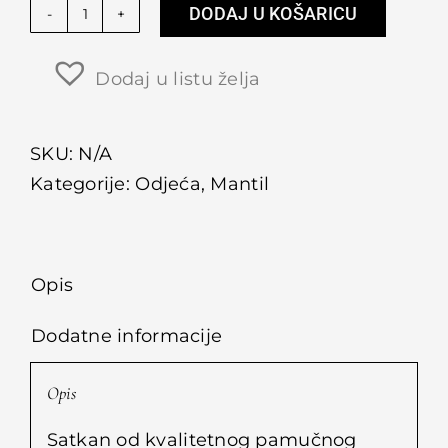
DODAJ U KOŠARICU
Poppy
mantil
Dodaj u listu želja
količina
SKU:
N/A
Kategorije:
Odjeća
,
Mantil
Opis
Dodatne informacije
Opis
Satkan od kvalitetnog pamučnog